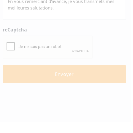
reCaptcha
diabètevaud