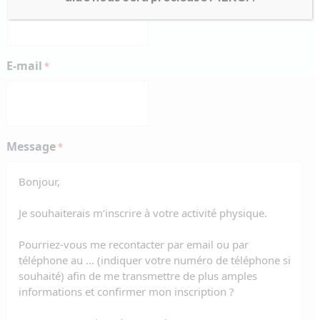
E-mail
*
Message
*