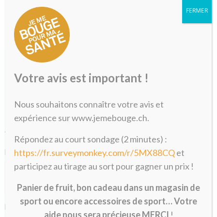
FERMER
Votre avis est important !
Nous souhaitons connaître votre avis et
Formulaire de pré-inscription
expérience sur www.jemebouge.ch.
«
» indique les champs nécessaires
*
Répondez au court sondage (2 minutes) :
Nom
https://fr.surveymonkey.com/r/5MX88CQ
et
*
participez au tirage au sort pour gagner un prix !
Panier de fruit, bon cadeau dans un magasin de
sport ou encore accessoires de sport… Votre
Prénom
*
aide nous sera précieuse MERCI
!