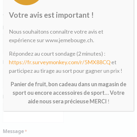
Votre avis est important !
«
» indique les champs nécessaires
*
Nom
*
Nous souhaitons connaître votre avis et
expérience sur www.jemebouge.ch.
Répondez au court sondage (2 minutes) :
https://fr.surveymonkey.com/r/5MX88CQ
et
Prénom
*
participez au tirage au sort pour gagner un prix !
Panier de fruit, bon cadeau dans un magasin de
sport ou encore accessoires de sport… Votre
E-mail
*
aide nous sera précieuse MERCI
!
Message
*