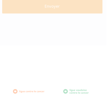
diabètevaud
Av. de Provence 4
1007 Lausanne