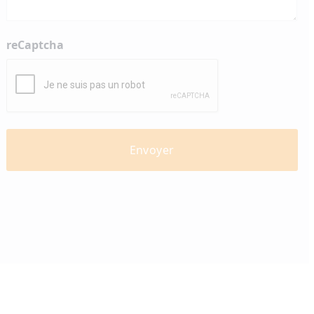
reCaptcha
diabètevaud
Av. de Provence 4