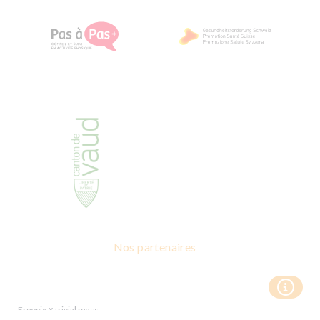
Nos partenaires
x
Ergopix
trivial mass