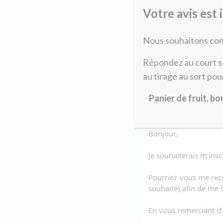
Formulaire
Votre avis est 
«
» indique les cham
*
Nous souhaitons con
Nom
*
Répondez au court s
au tirage au sort pou
Panier de fruit, b
Message
*