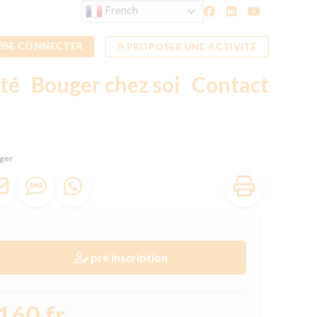
French
SE CONNECTER
PROPOSER UNE ACTIVITÉ
ité
Bouger chez soi
Contact
ger
pré inscription
160 fr.