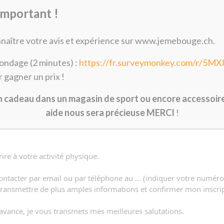
 de pré-inscription
important !
ps nécessaires
naître votre avis et expérience sur www.jemebouge.ch.
Prénom
E-mail
*
*
ondage (2 minutes) :
https://fr.surveymonkey.com/r/5M
r gagner un prix !
on cadeau dans un magasin de sport ou encore accessoi
aide nous sera précieuse MERCI
!