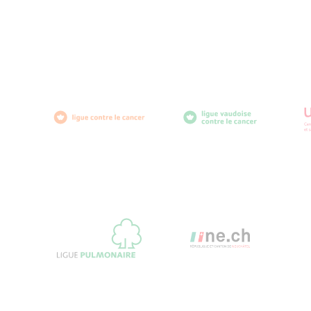
diabètevaud
Av. de Provence 4
1007 Lausanne