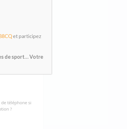
X88CQ
et participez
res de sport… Votre