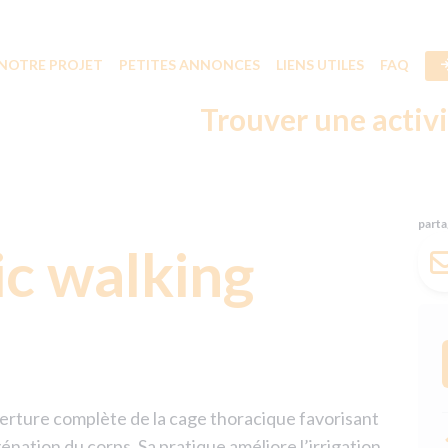
NOTRE PROJET
PETITES ANNONCES
LIENS UTILES
FAQ
Trouver une activ
parta
ic walking
erture complète de la cage thoracique favorisant
nation du corps. Sa pratique améliore l’irrigation