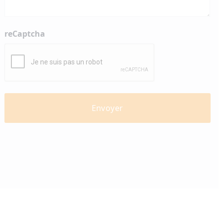
reCaptcha
diabètevaud
Av. de Provence 4