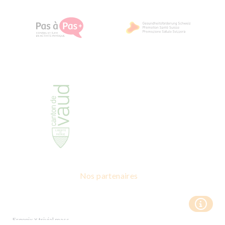
Nos partenaires
x
Ergopix
trivial mass