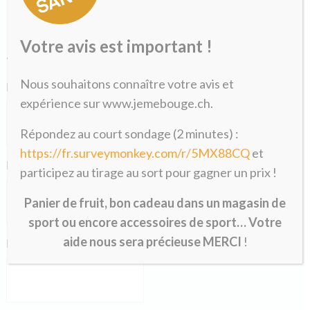
Formulaire de pré-inscription
Votre avis est important !
«
» indique les champs nécessaires
*
Nous souhaitons connaître votre avis et
Nom
*
expérience sur www.jemebouge.ch.
Répondez au court sondage (2 minutes) :
https://fr.surveymonkey.com/r/5MX88CQ
et
Prénom
*
participez au tirage au sort pour gagner un prix !
Panier de fruit, bon cadeau dans un magasin de
sport ou encore accessoires de sport… Votre
aide nous sera précieuse MERCI
!
E-mail
*