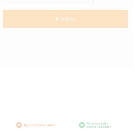
diabètevaud
Av. de Provence 4
1007 Lausanne