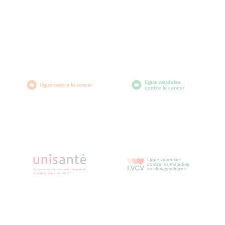
diabètevaud
Av. de Provence 4
1007 Lausanne