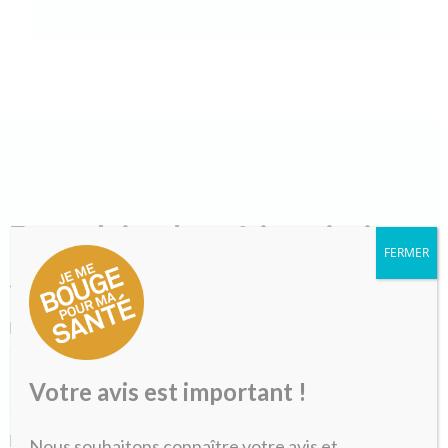
Formulaire de pré-inscription
FERMER
«
» indique les champs nécessaires
*
Nom
*
Votre avis est important !
Prénom
*
Nous souhaitons connaître votre avis et