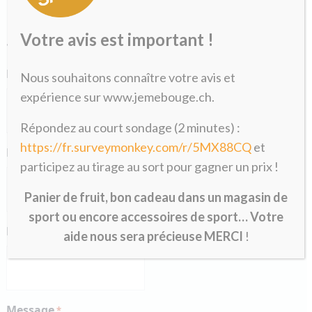
Formulaire de pré-inscription
Votre avis est important !
«
» indique les champs nécessaires
*
Nom
*
Nous souhaitons connaître votre avis et
expérience sur www.jemebouge.ch.
Répondez au court sondage (2 minutes) :
https://fr.surveymonkey.com/r/5MX88CQ
et
Prénom
*
participez au tirage au sort pour gagner un prix !
Panier de fruit, bon cadeau dans un magasin de
sport ou encore accessoires de sport… Votre
E-mail
*
aide nous sera précieuse MERCI
!
Message
*