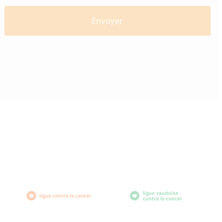
diabètevaud
Av. de Provence 4
1007 Lausanne