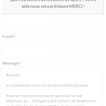
aide nous sera précieuse MERCI
!
Prénom
*
E-mail
*
Message
*