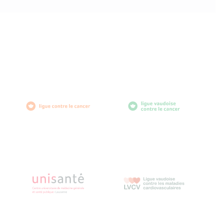
diabètevaud
Av. de Provence 4
1007 Lausanne