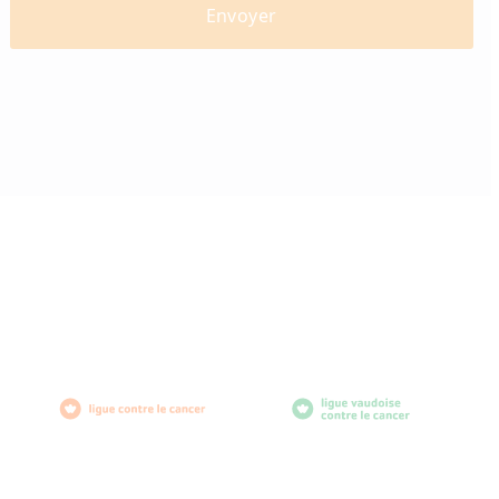
diabètevaud
Av. de Provence 4
1007 Lausanne