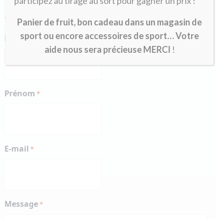
participez au tirage au sort pour gagner un prix !
«
» indique les champs nécessaires
*
Panier de fruit, bon cadeau dans un magasin de
sport ou encore accessoires de sport… Votre
Nom
*
aide nous sera précieuse MERCI
!
Prénom
*
E-mail
*
Message
*