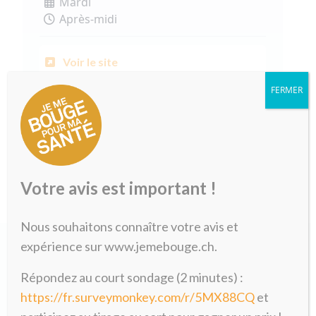
Mardi
Après-midi
Voir le site
FERMER
LPNE
032 720 20 50
Votre avis est important !
Nous souhaitons connaître votre avis et
expérience sur www.jemebouge.ch.
Répondez au court sondage (2 minutes) :
https://fr.surveymonkey.com/r/5MX88CQ
et
Formulaire de pré-inscription