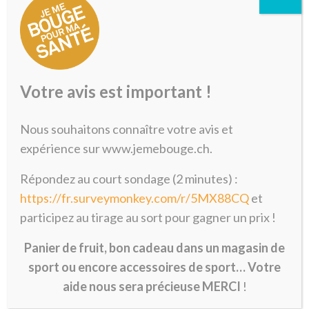
Lundi, Mardi, Mercredi, Jeudi,
Vendredi
Matin, Après-midi, Mi-journée
RDV à prendre en fonction des
disponibilités du professionnel APA et
du participant
Votre avis est important !
Voir le site
Nous souhaitons connaître votre avis et
expérience sur www.jemebouge.ch.
Julie Rossé
Répondez au court sondage (2 minutes) :
0797623595
https://fr.surveymonkey.com/r/5MX88CQ
et
participez au tirage au sort pour gagner un prix !
Spécialiste en activité physique
adaptée, responsable de programme
Panier de fruit, bon cadeau dans un magasin de
Let's move
sport ou encore accessoires de sport… Votre
aide nous sera précieuse MERCI
!