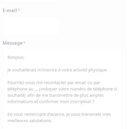
E-mail
*
Message
*