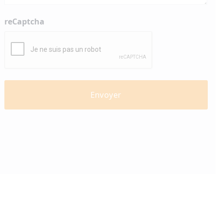
reCaptcha
diabètevaud
Av. de Provence 4
1007 Lausanne