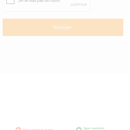
diabètevaud
Av. de Provence 4
1007 Lausanne