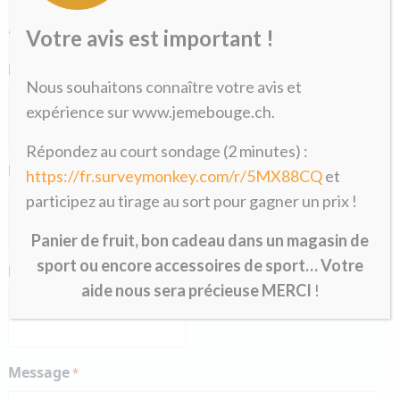
«
» indique les champs nécessaires
Votre avis est important !
*
Nom
*
Nous souhaitons connaître votre avis et
expérience sur www.jemebouge.ch.
Répondez au court sondage (2 minutes) :
Prénom
*
https://fr.surveymonkey.com/r/5MX88CQ
et
participez au tirage au sort pour gagner un prix !
Panier de fruit, bon cadeau dans un magasin de
sport ou encore accessoires de sport… Votre
E-mail
*
aide nous sera précieuse MERCI
!
Message
*