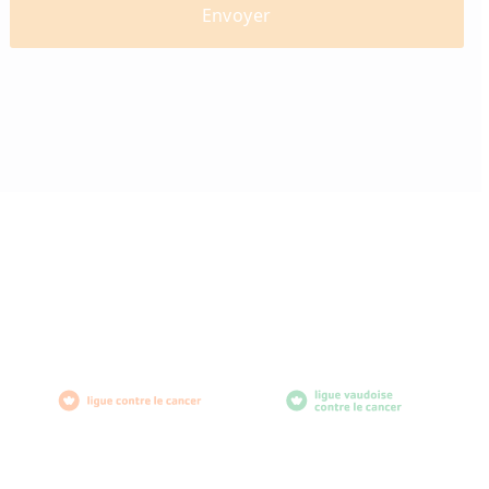
diabètevaud
Av. de Provence 4
1007 Lausanne