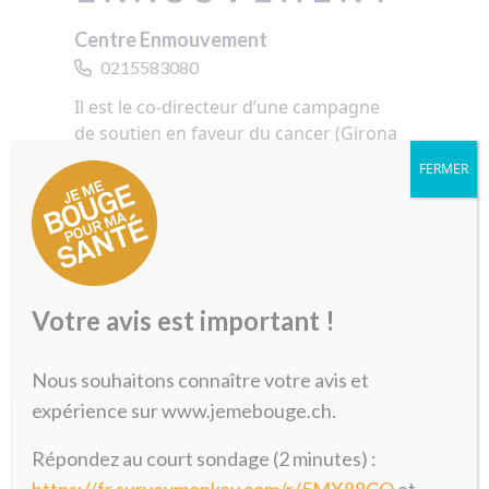
Centre Enmouvement
0215583080
Il est le co-directeur d’une campagne
de soutien en faveur du cancer (Girona
en Moviment), diplômé d’un Bachelor
FERMER
en Sciences du Sport et de l’Exercice et
d’un certificat d’entraineur personnel,
Luke promeut la danse et le
mouvement comme allié pour la santé.
Votre avis est important !
Nous souhaitons connaître votre avis et
expérience sur www.jemebouge.ch.
Répondez au court sondage (2 minutes) :
https://fr.surveymonkey.com/r/5MX88CQ
et