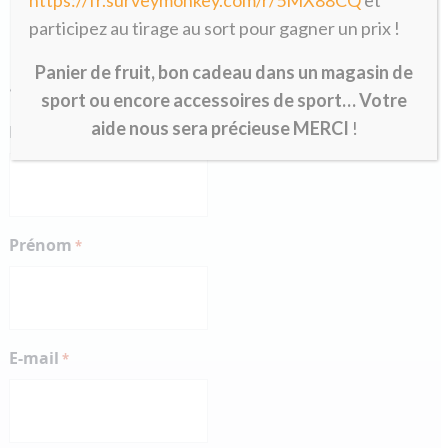
participez au tirage au sort pour gagner un prix !
Formulaire de pré-inscription
Panier de fruit, bon cadeau dans un magasin de
«
» indique les champs nécessaires
*
sport ou encore accessoires de sport… Votre
aide nous sera précieuse MERCI
!
Nom
*
Prénom
*
E-mail
*