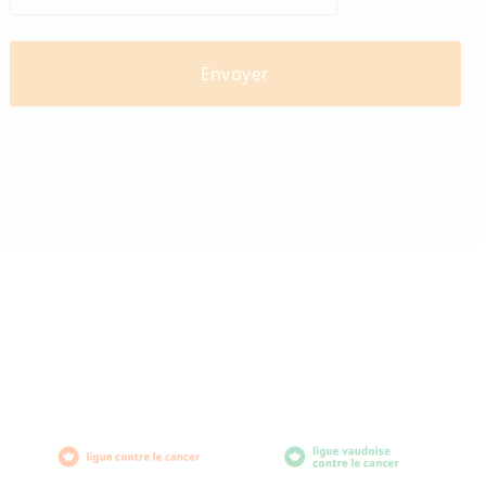
diabètevaud
Av. de Provence 4
1007 Lausanne