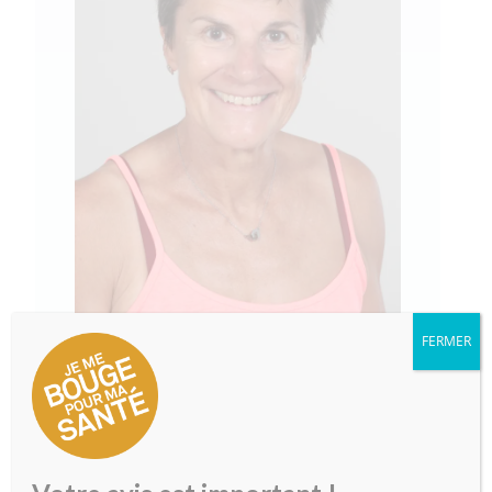
FERMER
Nadia Bonometti
079 235 42 63
- Diplôme de Personal Trainer -
Diplôme d'Instructrice de Pilates -