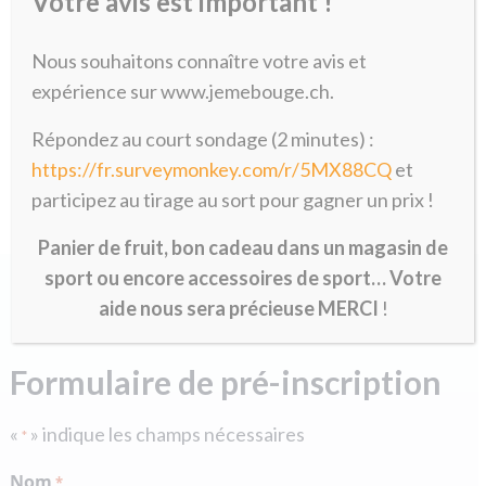
Votre avis est important !
Diplôme de Conseillère en Diététique &
Nutrition - Certificat de Coach Sénior -
Nous souhaitons connaître votre avis et
Certificat de Fascia Trainer -
Instructrice de Nordic Propulsing -
expérience sur www.jemebouge.ch.
Instructrice d'aquagym, d'aquabike
Répondez au court sondage (2 minutes) :
https://fr.surveymonkey.com/r/5MX88CQ
et
participez au tirage au sort pour gagner un prix !
Panier de fruit, bon cadeau dans un magasin de
sport ou encore accessoires de sport… Votre
aide nous sera précieuse MERCI
!
Formulaire de pré-inscription
«
» indique les champs nécessaires
*
Nom
*