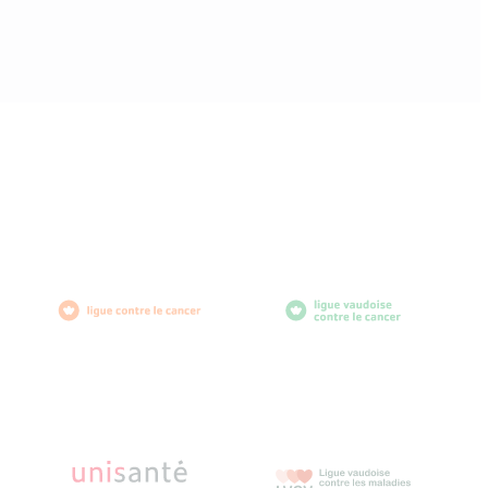
diabètevaud
Av. de Provence 4
1007 Lausanne