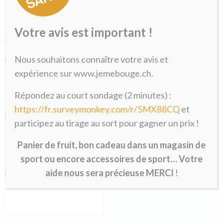
Formulaire de pré-inscription
Votre avis est important !
«
» indique les champs nécessaires
*
Nous souhaitons connaître votre avis et
Nom
*
expérience sur www.jemebouge.ch.
Répondez au court sondage (2 minutes) :
https://fr.surveymonkey.com/r/5MX88CQ
et
Prénom
*
participez au tirage au sort pour gagner un prix !
Panier de fruit, bon cadeau dans un magasin de
sport ou encore accessoires de sport… Votre
aide nous sera précieuse MERCI
!
E-mail
*