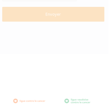
diabètevaud
Av. de Provence 4
1007 Lausanne