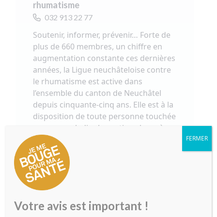
rhumatisme
032 913 22 77
Soutenir, informer, prévenir… Forte de
plus de 660 membres, un chiffre en
augmentation constante ces dernières
années, la Ligue neuchâteloise contre
le rhumatisme est active dans
l’ensemble du canton de Neuchâtel
depuis cinquante-cinq ans. Elle est à la
disposition de toute personne touchée
par une maladie rhumatismale ou à
FERMER
titre préventif en organisant des
conférences publiques, des ateliers de
sensibilisation, des journées
d’information. Son activité principale
est l’organisation de cours de
gymnastique, dispensés par des
Votre avis est important !
physiothérapeutes, sans compter la