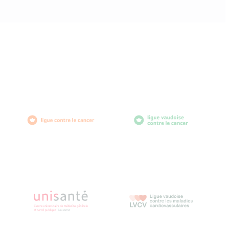
diabètevaud
Av. de Provence 4
1007 Lausanne