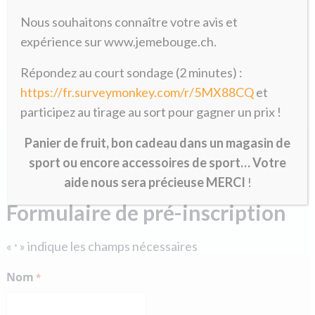
distribution de brochures relatives aux
Nous souhaitons connaître votre avis et
maladies rhumatismales ou à la
prévention.
expérience sur www.jemebouge.ch.
Répondez au court sondage (2 minutes) :
https://fr.surveymonkey.com/r/5MX88CQ
et
participez au tirage au sort pour gagner un prix !
Panier de fruit, bon cadeau dans un magasin de
sport ou encore accessoires de sport… Votre
aide nous sera précieuse MERCI
!
Formulaire de pré-inscription
«
» indique les champs nécessaires
*
Nom
*