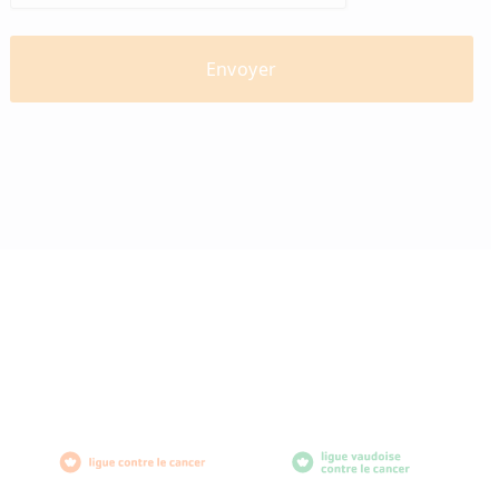
diabètevaud
Av. de Provence 4
1007 Lausanne