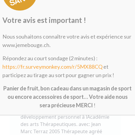
Thaïlande 1996/2000: Yoga Massage
thai Vipassana (méthode de
méditation) Massage Ayurveda
Votre avis est important !
Australie 2001-2002 : Ecole d
enseignant de yoga a Yoga Arts avec:
Nous souhaitons connaître votre avis et expérience sur
Louisa Sear (Fondatrice) Matthew
Sweeney Lance Schuler Glenn Ceresoli
www.jemebouge.ch.
Rose Baudin Rachel etc.. Pratique de
Répondez au court sondage (2 minutes) :
l'ashtanga yoga: Australie 2000-03
Dena Kingsberg, Mathew Sweeney
https://fr.surveymonkey.com/r/5MX88CQ
et
Goa 2004 Nancy Gilgoff Autriche 2005
participez au tirage au sort pour gagner un prix !
Nancy Gilgoff Espagne 2003/08
Thomas Zorzo Crete 2004 Pierre et
Panier de fruit, bon cadeau dans un magasin de sport
Rada Crete 2005 Michael Gannon
ou encore accessoires de sport… Votre aide nous
Suisse 2004-2005 : Connaissances
sera précieuse MERCI
!
d'anatomie et Coach en
développement personnel à lAcadémie
des arts Thérapeutiques. avec: Jean
Marc Terraz 2005 Thérapeute agréé