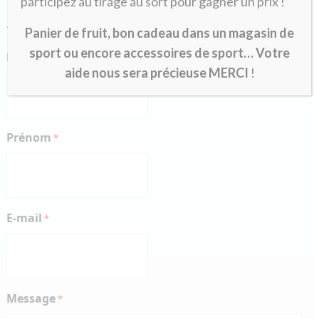
participez au tirage au sort pour gagner un prix !
«
» indique les champs nécessaires
*
Panier de fruit, bon cadeau dans un magasin de
sport ou encore accessoires de sport… Votre
Nom
*
aide nous sera précieuse MERCI
!
Prénom
*
E-mail
*
Message
*