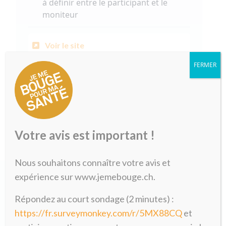
à définir entre le participant et le
moniteur
Voir le site
FERMER
Pro Senectute Vaud
021 646 17 21
Votre avis est important !
Nous souhaitons connaître votre avis et
expérience sur www.jemebouge.ch.
Répondez au court sondage (2 minutes) :
https://fr.surveymonkey.com/r/5MX88CQ
et
Formulaire de pré-inscription