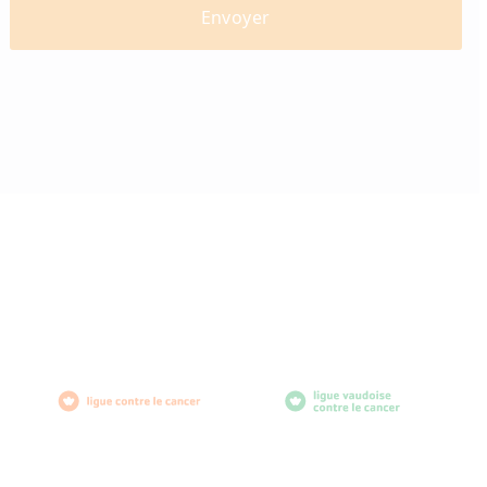
diabètevaud
Av. de Provence 4
1007 Lausanne