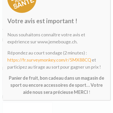
Formulaire de pré-inscription
Votre avis est important !
«
» indique les champs nécessaires
*
Nous souhaitons connaître votre avis et
Nom
*
expérience sur www.jemebouge.ch.
Répondez au court sondage (2 minutes) :
https://fr.surveymonkey.com/r/5MX88CQ
et
participez au tirage au sort pour gagner un prix !
Prénom
*
Panier de fruit, bon cadeau dans un magasin de
sport ou encore accessoires de sport… Votre
aide nous sera précieuse MERCI
!
E-mail
*