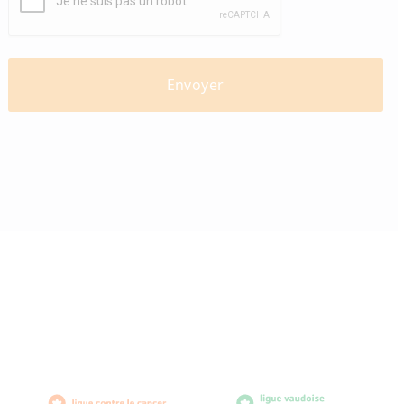
diabètevaud
Av. de Provence 4
1007 Lausanne